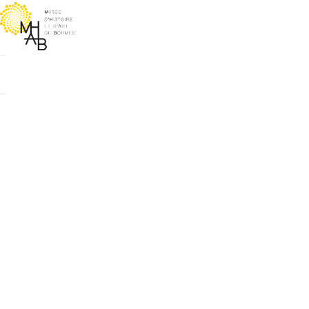
Cookies management panel
Boutique
>
V
VISI
PA
L'HIS
DES