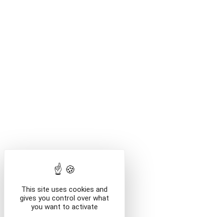
T
Le MHAB vous 
permanente 
/visites-indivi
/en/visites-ind
This site uses cookies and
gives you control over what
you want to activate